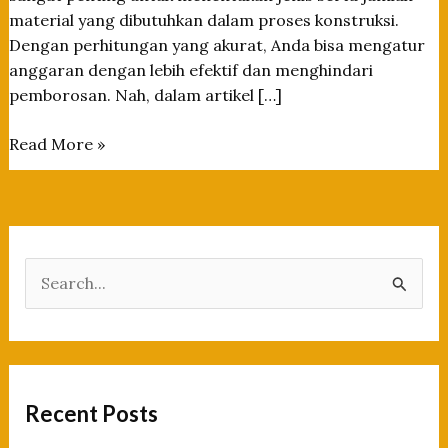
material yang dibutuhkan dalam proses konstruksi.
Dengan perhitungan yang akurat, Anda bisa mengatur
anggaran dengan lebih efektif dan menghindari
pemborosan. Nah, dalam artikel […]
Cara
Read More »
Menghitung
Luas
Bangunan
Rumah
Akurat
S
100%
e
a
r
c
Recent Posts
h