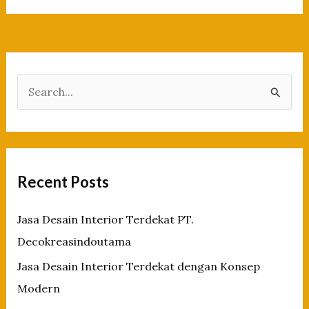
Desain
Interior
Terdekat
dengan
Konsep
S
Modern
e
a
r
c
Recent Posts
h
f
Jasa Desain Interior Terdekat PT.
o
Decokreasindoutama
r
Jasa Desain Interior Terdekat dengan Konsep
:
Modern