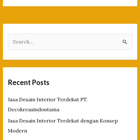
Desain
Interior
Terdekat
dengan
Konsep
S
Modern
e
a
r
c
Recent Posts
h
f
Jasa Desain Interior Terdekat PT.
o
Decokreasindoutama
r
Jasa Desain Interior Terdekat dengan Konsep
:
Modern