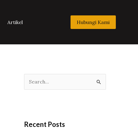
Artikel
Hubungi Kami
S
e
a
r
c
Recent Posts
h
f