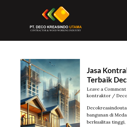
Skip
to
content
Jasa Kontr
Terbaik De
Leave a Comment
kontraktor
/
Deco
Decokreasindoutam
bangunan di Medan
berkualitas tingg