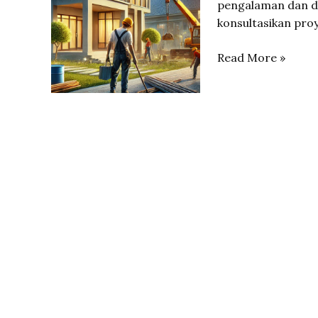
pengalaman dan de
konsultasikan pro
Jasa
Read More »
Kontraktor
Rumah
&
Bangunan
Medan
Terbaik
Decokreasindout