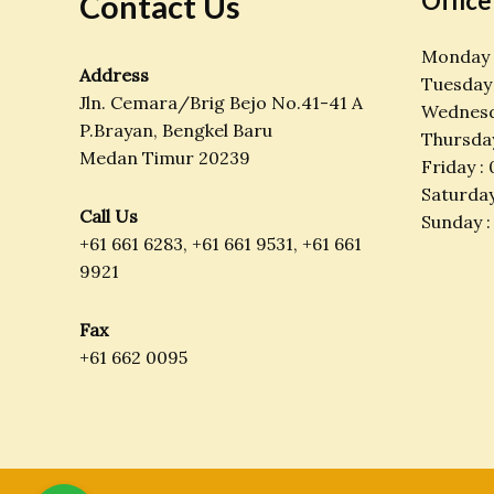
Office
Contact Us
Monday –
Address
Tuesday 
Jln. Cemara/Brig Bejo No.41-41 A
Wednesda
P.Brayan, Bengkel Baru
Thursday
Medan Timur 20239
Friday : 
Saturday
Call Us
Sunday :
+61 661 6283, +61 661 9531, +61 661
9921
Fax
+61 662 0095