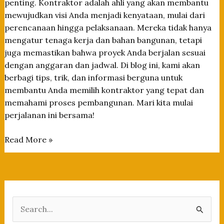
penting. Kontraktor adalah ahli yang akan membantu
mewujudkan visi Anda menjadi kenyataan, mulai dari
perencanaan hingga pelaksanaan. Mereka tidak hanya
mengatur tenaga kerja dan bahan bangunan, tetapi
juga memastikan bahwa proyek Anda berjalan sesuai
dengan anggaran dan jadwal. Di blog ini, kami akan
berbagi tips, trik, dan informasi berguna untuk
membantu Anda memilih kontraktor yang tepat dan
memahami proses pembangunan. Mari kita mulai
perjalanan ini bersama!
Tips
Read More »
Memilih
Kontraktor
Terpercaya
untuk
Proyek
S
Rumah
e