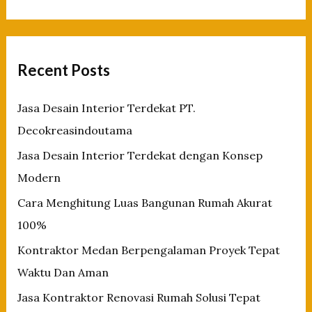
Impian
a
Anda
r
c
Recent Posts
h
f
Jasa Desain Interior Terdekat PT.
o
Decokreasindoutama
r
Jasa Desain Interior Terdekat dengan Konsep
:
Modern
Cara Menghitung Luas Bangunan Rumah Akurat
100%
Kontraktor Medan Berpengalaman Proyek Tepat
Waktu Dan Aman
Jasa Kontraktor Renovasi Rumah Solusi Tepat