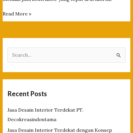
Jasa
Read More »
Kontraktor
Profesional
untuk
Proyek
Bangunan
S
Anda
e
a
r
c
Recent Posts
h
f
Jasa Desain Interior Terdekat PT.
o
Decokreasindoutama
r
Jasa Desain Interior Terdekat dengan Konsep