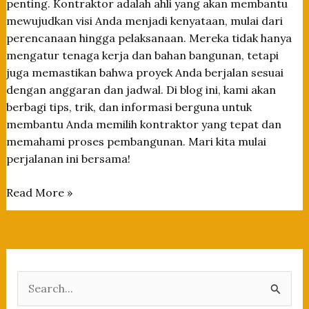
penting. Kontraktor adalah ahli yang akan membantu
mewujudkan visi Anda menjadi kenyataan, mulai dari
perencanaan hingga pelaksanaan. Mereka tidak hanya
mengatur tenaga kerja dan bahan bangunan, tetapi
juga memastikan bahwa proyek Anda berjalan sesuai
dengan anggaran dan jadwal. Di blog ini, kami akan
berbagi tips, trik, dan informasi berguna untuk
membantu Anda memilih kontraktor yang tepat dan
memahami proses pembangunan. Mari kita mulai
perjalanan ini bersama!
Tips
Read More »
Memilih
Kontraktor
Terpercaya
untuk
Proyek
S
Rumah
e