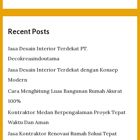
Impian
a
Anda
r
c
Recent Posts
h
f
Jasa Desain Interior Terdekat PT.
o
Decokreasindoutama
r
Jasa Desain Interior Terdekat dengan Konsep
:
Modern
Cara Menghitung Luas Bangunan Rumah Akurat
100%
Kontraktor Medan Berpengalaman Proyek Tepat
Waktu Dan Aman
Jasa Kontraktor Renovasi Rumah Solusi Tepat